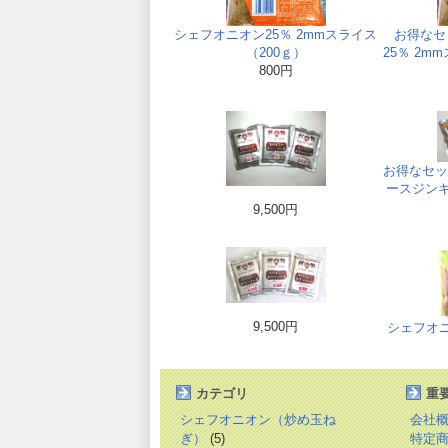
シェフオニオン25％ 2mmスライス
お得なセ
（200ｇ）
25％ 2m
800円
お得なセッ
ースジンギ
9,500円
9,500円
シェフオニ
カテゴリ
重
シェフオニオン（炒め玉ね
会社
ぎ）
(5)
特定